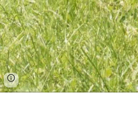
Добре дошли!
Ние сме "Луди Млади" - сдружение за български
народни танци в Цюрих,
Швейцария
. Тук можете
да се запознаете с нашата дейност включваща